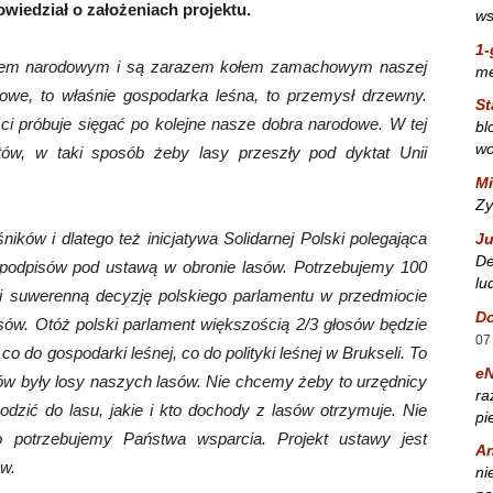
wiedział o założeniach projektu.
ws
1-
rem narodowym i są zarazem kołem zamachowym naszej
m
we, to właśnie gospodarka leśna, to przemysł drzewny.
St
ci próbuje sięgać po kolejne nasze dobra narodowe. W tej
bl
wo
tów, w taki sposób żeby lasy przeszły pod dyktat Unii
Mi
Zy
ików i dlatego też inicjatywa Solidarnej Polski polegająca
Ju
De
podpisów pod ustawą w obronie lasów. Potrzebujemy 100
lu
i suwerenną decyzję polskiego parlamentu w przedmiocie
Do
sów. Otóż polski parlament większością 2/3 głosów będzie
07
do gospodarki leśnej, co do polityki leśnej w Brukseli. To
e
aków były losy naszych lasów. Nie chcemy żeby to urzędnicy
ra
zić do lasu, jakie i kto dochody z lasów otrzymuje. Nie
pi
 potrzebujemy Państwa wsparcia. Projekt ustawy jest
A
ów.
ni