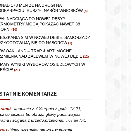
ONAD 178 MLN ZŁ NA DROGI NA
ODKARPACIU. RUSZYŁ NABÓR WNIOSKÓW
(8)
PAŁ NADCIĄGA DO NOWEJ DĘBY?
ERMOMETRY MOGĄ POKAZAĆ NAWET 38
TOPNI
(10)
IESZKANIA SIM W NOWEJ DĘBIE. SAMORZĄDY
RZYGOTOWUJĄ SIĘ DO NABORÓW
(1)
EW OAK LAND – TRAP & ART. MOCNE
RZMIENIA NAD ZALEWEM W NOWEJ DĘBIE
(12)
NAMY WYNIKI WYBORÓW OSIEDLOWYCH W
EŚCIE!
(21)
STATNIE KOMENTARZE
ranek
:
anonimie z 7 Sierpnia z godz. 12,21,
cz co piszesz bo obraza glowy panstwa jest
ralna i scigana z urzedu,przekonal…
08 sie 7:41
epis
:
Więc wiesniaku nie pisz w imieniu