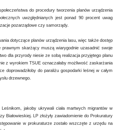
 społeczeństwa do procedury tworzenia planów urządzenia
połecznych uwzględnianych jest ponad 90 procent uwag
nizacje pozarządowe czy samorządy.
ania dotyczące planów urządzenia lasu, więc także dostęp
e prawnym skarżący muszą wiarygodnie uzasadnić swoje
wo dla przyrody niesie ze sobą realizacja przyjętego planu
dnie z wyrokiem TSUE oznaczałaby możliwość zaskarżania
ce doprowadziłoby do paraliżu gospodarki leśnej w całym
mysłu drzewnego.
a Leśnikom, jakoby ukrywali ciała martwych migrantów w
y Białowieskiej. LP złożyły zawiadomienie do Prokuratury
stępowanie w prokuraturze zostało wszczęte z urzędu na