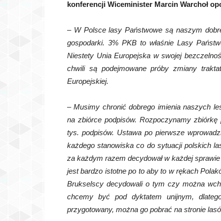
konferencji Wiceminister Marcin Warchoł opo
– W Polsce lasy Państwowe są naszym dob
gospodarki. 3% PKB to właśnie Lasy Państwo
Niestety Unia Europejska w swojej bezczelnoś
chwili są podejmowane próby zmiany trakta
Europejskiej.
– Musimy chronić dobrego imienia naszych leśn
na zbiórce podpisów. Rozpoczynamy zbiórkę 
tys. podpisów. Ustawa po pierwsze wprowadz
każdego stanowiska co do sytuacji polskich la
za każdym razem decydował w każdej sprawie co 
jest bardzo istotne po to aby to w rękach Pol
Brukselscy decydowali o tym czy można wchod
chcemy być pod dyktatem unijnym, dlatego
przygotowany, można go pobrać na stronie las