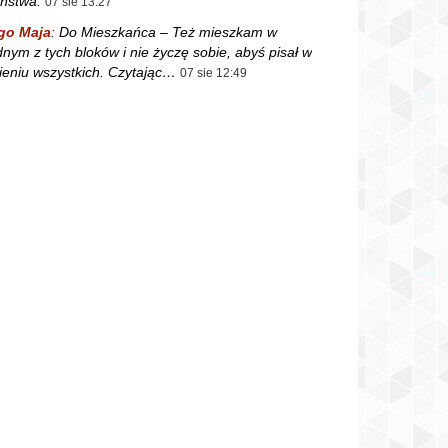
ństwa.
07 sie 13:27
go Maja
:
Do Mieszkańca – Też mieszkam w
dnym z tych bloków i nie życzę sobie, abyś pisał w
ieniu wszystkich. Czytając…
07 sie 12:49