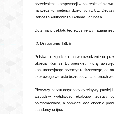
przeniesieniu kompetencji w zakresie leśnictw
na rzecz kompetencji dzielonych z UE. Decyzj
Bartosza Arłukowicza i Adama Jarubasa.
Do zmiany traktatu teoretycznie wymagana jes
Orzeczenie TSUE:
Polska nie zgodzi się na wprowadzenie do praw
Skarga Komisji Europejskiej, którą uwzglę
konkurencyjnego przemysłu drzewnego, co mo
skokowego wzrostu bezrobocia na terenach wie
Pierwszy zarzut dotyczący dyrektywy ptasiej i
wzbudziły wątpliwość ekologów, zostały 
poinformowana, a obowiązujące obecnie pra
standardy unijne.