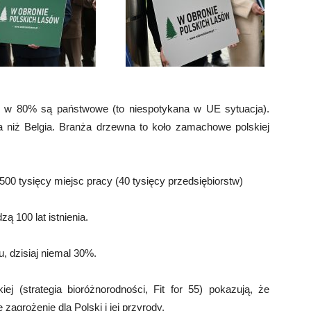
u, w 80% są państwowe (to niespotykana w UE sytuacja).
za niż Belgia. Branża drzewna to koło zamachowe polskiej
0 tysięcy miejsc pracy (40 tysięcy przedsiębiorstw)
 100 lat istnienia.
, dzisiaj niemal 30%.
j (strategia bioróżnorodności, Fit for 55) pokazują, że
zagrożenie dla Polski i jej przyrody.