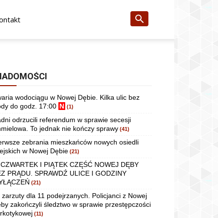
ontakt
IADOMOŚCI
aria wodociągu w Nowej Dębie. Kilka ulic bez
dy do godz. 17:00
N
(1)
dni odrzucili referendum w sprawie secesji
mielowa. To jednak nie kończy sprawy
(41)
erwsze zebrania mieszkańców nowych osiedli
ejskich w Nowej Dębie
(21)
 CZWARTEK I PIĄTEK CZĘŚĆ NOWEJ DĘBY
EZ PRĄDU. SPRAWDŹ ULICE I GODZINY
YŁĄCZEŃ
(21)
 zarzuty dla 11 podejrzanych. Policjanci z Nowej
by zakończyli śledztwo w sprawie przestępczości
rkotykowej
(11)