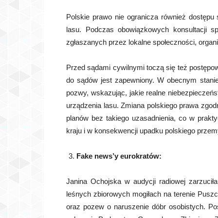
Polskie prawo nie ogranicza również dostępu
lasu. Podczas obowiązkowych konsultacji s
zgłaszanych przez lokalne społeczności, orga
Przed sądami cywilnymi toczą się też postępow
do sądów jest zapewniony. W obecnym stani
pozwy, wskazując, jakie realne niebezpieczeńst
urządzenia lasu. Zmiana polskiego prawa zgo
planów bez takiego uzasadnienia, co w prakty
kraju i w konsekwencji upadku polskiego prze
Fake news’y eurokratów:
Janina Ochojska w audycji radiowej zarzucił
leśnych zbiorowych mogiłach na terenie Puszcz
oraz pozew o naruszenie dóbr osobistych. Po