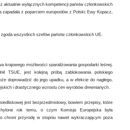
a z aktualnie wyłącznych kompetencji państw członkowskich
a zapadała z poparciem europosłów z Polski: Ewy Kopacz,
t zgoda wszystkich szefów państw członkowskich UE.
a krajowego możliwości sparaliżowania gospodarki leśnej.
dnił TSUE, jest kolejną próbą zablokowania polskiego
że doprowadzić do jego upadku, a w efekcie do nagłego,
jskich i drastycznego wzrostu cen wyrobów drewnianych.
 siedliskowej jest bezprzedmiotowy, bowiem przepisy, które
uchylone rok temu, o czym Komisja Europejska była
wo chroni przyrodę w stopniu nawet wykraczającym poza