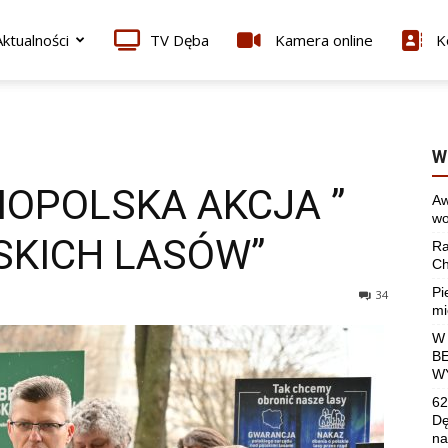
ktualności
TV Dęba
Kamera online
K
W
OPOLSKA AKCJA ”
Aw
wo
SKICH LASÓW”
Ra
Ch
Pi
34
mi
W
B
W
62
Dę
na