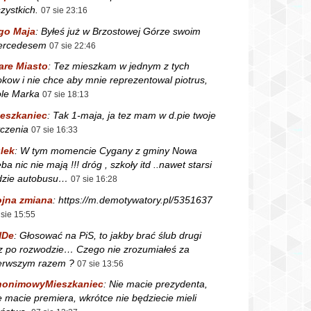
zystkich.
07 sie 23:16
go Maja
:
Byłeś już w Brzostowej Górze swoim
ercedesem
07 sie 22:46
are Miasto
:
Tez mieszkam w jednym z tych
okow i nie chce aby mnie reprezentowal piotrus,
le Marka
07 sie 18:13
eszkaniec
:
Tak 1-maja, ja tez mam w d.pie twoje
czenia
07 sie 16:33
lek
:
W tym momencie Cygany z gminy Nowa
ba nic nie mają !!! dróg , szkoły itd ..nawet starsi
dzie autobusu…
07 sie 16:28
jna zmiana
:
https://m.demotywatory.pl/5351637
 sie 15:55
NDe
:
Głosować na PiS, to jakby brać ślub drugi
z po rozwodzie… Czego nie zrozumiałeś za
erwszym razem ?
07 sie 13:56
nonimowyMieszkaniec
:
Nie macie prezydenta,
e macie premiera, wkrótce nie będziecie mieli