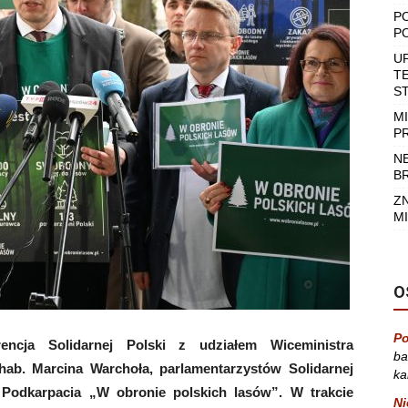
P
P
U
T
S
M
P
N
B
Z
MI
O
Po
encja Solidarnej Polski z udziałem Wiceministra
ba
hab. Marcina Warchoła, parlamentarzystów Solidarnej
ka
z Podkarpacia „W obronie polskich lasów”. W trakcie
Ni