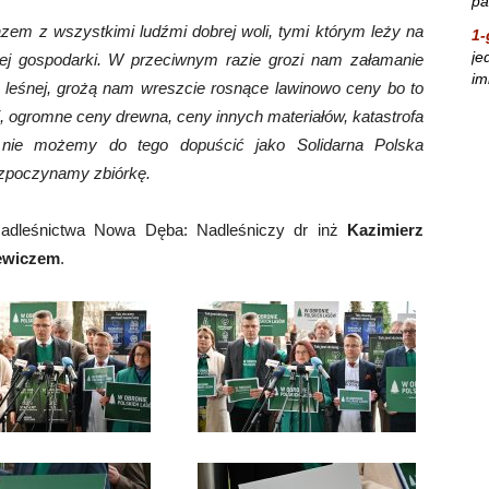
pa
razem z wszystkimi ludźmi dobrej woli, tymi którym leży na
1-
je
kiej gospodarki. W przeciwnym razie grozi nam załamanie
im
ki leśnej, grożą nam wreszcie rosnące lawinowo ceny bo to
i, ogromne ceny drewna, ceny innych materiałów, katastrofa
 nie możemy do tego dopuścić jako Solidarna Polska
ozpoczynamy zbiórkę.
e Nadleśnictwa Nowa Dęba: Nadleśniczy dr inż
Kazimierz
ewiczem
.