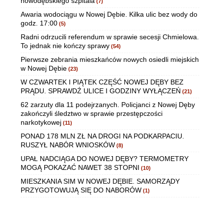
nowodębskiego szpitala
(7)
Awaria wodociągu w Nowej Dębie. Kilka ulic bez wody do
godz. 17:00
(5)
Radni odrzucili referendum w sprawie secesji Chmielowa.
To jednak nie kończy sprawy
(54)
Pierwsze zebrania mieszkańców nowych osiedli miejskich
w Nowej Dębie
(23)
W CZWARTEK I PIĄTEK CZĘŚĆ NOWEJ DĘBY BEZ
PRĄDU. SPRAWDŹ ULICE I GODZINY WYŁĄCZEŃ
(21)
62 zarzuty dla 11 podejrzanych. Policjanci z Nowej Dęby
zakończyli śledztwo w sprawie przestępczości
narkotykowej
(11)
PONAD 178 MLN ZŁ NA DROGI NA PODKARPACIU.
RUSZYŁ NABÓR WNIOSKÓW
(8)
UPAŁ NADCIĄGA DO NOWEJ DĘBY? TERMOMETRY
MOGĄ POKAZAĆ NAWET 38 STOPNI
(10)
MIESZKANIA SIM W NOWEJ DĘBIE. SAMORZĄDY
PRZYGOTOWUJĄ SIĘ DO NABORÓW
(1)