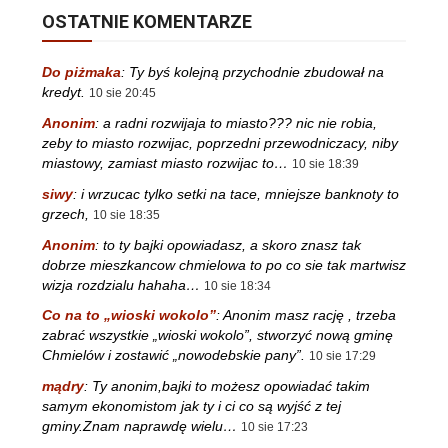
OSTATNIE KOMENTARZE
Do piżmaka
:
Ty byś kolejną przychodnie zbudował na
kredyt.
10 sie 20:45
Anonim
:
a radni rozwijaja to miasto??? nic nie robia,
zeby to miasto rozwijac, poprzedni przewodniczacy, niby
miastowy, zamiast miasto rozwijac to…
10 sie 18:39
siwy
:
i wrzucac tylko setki na tace, mniejsze banknoty to
grzech,
10 sie 18:35
Anonim
:
to ty bajki opowiadasz, a skoro znasz tak
dobrze mieszkancow chmielowa to po co sie tak martwisz
wizja rozdzialu hahaha…
10 sie 18:34
Co na to „wioski wokolo”
:
Anonim masz rację , trzeba
zabrać wszystkie „wioski wokolo”, stworzyć nową gminę
Chmielów i zostawić „nowodebskie pany”.
10 sie 17:29
mądry
:
Ty anonim,bajki to możesz opowiadać takim
samym ekonomistom jak ty i ci co są wyjść z tej
gminy.Znam naprawdę wielu…
10 sie 17:23