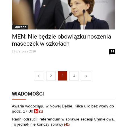
Edukacja
MEN: Nie będzie obowiązku noszenia
maseczek w szkołach
27 sierpnia 2020
14
2
3
4
WIADOMOŚCI
Awaria wodociągu w Nowej Dębie. Kilka ulic bez wody do
godz. 17:00
N
(1)
Radni odrzucili referendum w sprawie secesji Chmielowa.
To jednak nie kończy sprawy
(41)