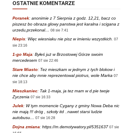
OSTATNIE KOMENTARZE
Poranek
:
anonimie z 7 Sierpnia z godz. 12,21, bacz co
piszesz bo obraza glowy panstwa jest karalna i scigana z
urzedu,przekonal…
08 sie 7:41
Niepis
:
Więc wiesniaku nie pisz w imieniu wszystkich.
07
sie 23:16
1-go Maja
:
Byłeś już w Brzostowej Górze swoim
mercedesem
07 sie 22:46
Stare Miasto
:
Tez mieszkam w jednym z tych blokow i
nie chce aby mnie reprezentowal piotrus, wole Marka
07
sie 18:13
Mieszkaniec
:
Tak 1-maja, ja tez mam w d.pie twoje
Zyczenia
07 sie 16:33
Julek
:
W tym momencie Cygany z gminy Nowa Deba nic
nie mają !!! dróg , szkoły itd ..nawet starsi ludzie
autobusu…
07 sie 16:28
Dojna zmiana
:
https://m.demotywatory.pl/5351637
07 sie