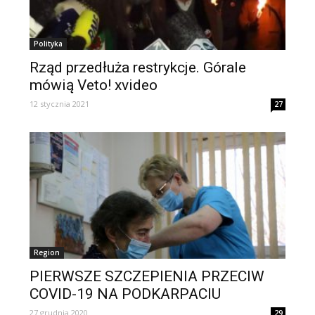
Polityka
Rząd przedłuża restrykcje. Górale
mówią Veto! xvideo
12 stycznia 2021
27
Region
PIERWSZE SZCZEPIENIA PRZECIW
COVID-19 NA PODKARPACIU
27 grudnia 2020
29