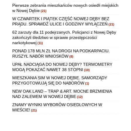
Pierwsze zebrania mieszkańców nowych osiedli miejskich
w Nowej Dębie
(21)
W CZWARTEK I PIĄTEK CZĘŚĆ NOWEJ DĘBY BEZ
PRĄDU. SPRAWDŹ ULICE I GODZINY WYŁĄCZEŃ
(21)
62 zarzuty dla 11 podejrzanych. Policjanci z Nowej Dęby
zakończyli śledztwo w sprawie przestępczości
narkotykowej
(11)
PONAD 178 MLN ZŁ NA DROGI NA PODKARPACIU.
RUSZYŁ NABÓR WNIOSKÓW
(8)
UPAŁ NADCIĄGA DO NOWEJ DĘBY? TERMOMETRY
MOGĄ POKAZAĆ NAWET 38 STOPNI
(10)
MIESZKANIA SIM W NOWEJ DĘBIE. SAMORZĄDY
PRZYGOTOWUJĄ SIĘ DO NABORÓW
(1)
NEW OAK LAND – TRAP & ART. MOCNE BRZMIENIA
NAD ZALEWEM W NOWEJ DĘBIE
(12)
ZNAMY WYNIKI WYBORÓW OSIEDLOWYCH W
MIEŚCIE!
(21)