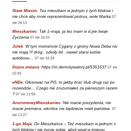
Stare Miasto
:
Tez mieszkam w jednym z tych blokow i
nie chce aby mnie reprezentowal piotrus, wole Marka
07
sie 18:13
Mieszkaniec
:
Tak 1-maja, ja tez mam w d.pie twoje
Zyczenia
07 sie 16:33
Julek
:
W tym momencie Cygany z gminy Nowa Deba nic
nie mają !!! dróg , szkoły itd ..nawet starsi ludzie
autobusu…
07 sie 16:28
Dojna zmiana
:
https://m.demotywatory.pl/5351637
07 sie
15:55
eNDe
:
Głosować na PiS, to jakby brać ślub drugi raz po
rozwodzie… Czego nie zrozumiałeś za pierwszym razem
?
07 sie 13:56
AnonimowyMieszkaniec
:
Nie macie prezydenta, nie
macie premiera, wkrótce nie będziecie mieli państwa.
07
sie 13:27
1-go Maja
:
Do Mieszkańca – Też mieszkam w jednym z
tych bloków i nie życzę sobie, abyś pisał w imieniu