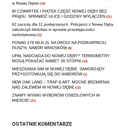
w Nowej Dębie
(19)
W CZWARTEK I PIĄTEK CZĘŚĆ NOWEJ DĘBY BEZ
PRĄDU. SPRAWDŹ ULICE I GODZINY WYŁĄCZEŃ
(21)
62 zarzuty dla 11 podejrzanych. Policjanci z Nowej Dęby
zakończyli śledztwo w sprawie przestępczości
narkotykowej
(11)
PONAD 178 MLN ZŁ NA DROGI NA PODKARPACIU.
RUSZYŁ NABÓR WNIOSKÓW
(8)
UPAŁ NADCIĄGA DO NOWEJ DĘBY? TERMOMETRY
MOGĄ POKAZAĆ NAWET 38 STOPNI
(10)
MIESZKANIA SIM W NOWEJ DĘBIE. SAMORZĄDY
PRZYGOTOWUJĄ SIĘ DO NABORÓW
(1)
NEW OAK LAND – TRAP & ART. MOCNE BRZMIENIA
NAD ZALEWEM W NOWEJ DĘBIE
(12)
ZNAMY WYNIKI WYBORÓW OSIEDLOWYCH W
MIEŚCIE!
(21)
OSTATNIE KOMENTARZE