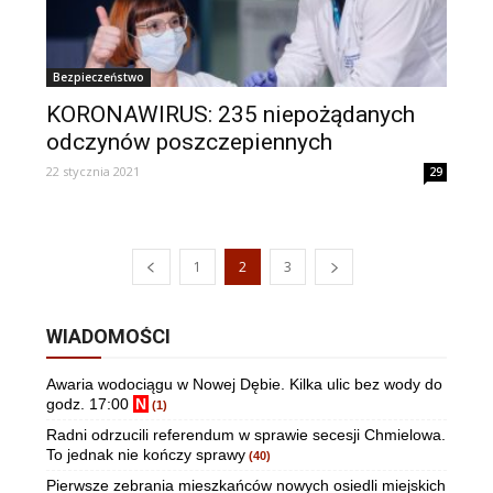
Bezpieczeństwo
KORONAWIRUS: 235 niepożądanych
odczynów poszczepiennych
22 stycznia 2021
29
1
2
3
WIADOMOŚCI
Awaria wodociągu w Nowej Dębie. Kilka ulic bez wody do
godz. 17:00
N
(1)
Radni odrzucili referendum w sprawie secesji Chmielowa.
To jednak nie kończy sprawy
(40)
Pierwsze zebrania mieszkańców nowych osiedli miejskich