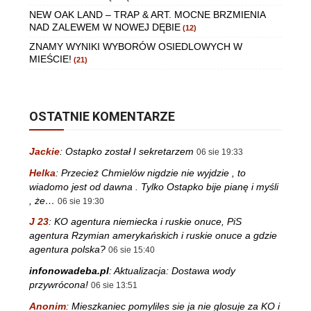
NEW OAK LAND – TRAP & ART. MOCNE BRZMIENIA
NAD ZALEWEM W NOWEJ DĘBIE
(12)
ZNAMY WYNIKI WYBORÓW OSIEDLOWYCH W
MIEŚCIE!
(21)
OSTATNIE KOMENTARZE
Jackie
:
Ostapko został I sekretarzem
06 sie 19:33
Helka
:
Przecież Chmielów nigdzie nie wyjdzie , to
wiadomo jest od dawna . Tylko Ostapko bije pianę i myśli
, że…
06 sie 19:30
J 23
:
KO agentura niemiecka i ruskie onuce, PiS
agentura Rzymian amerykańskich i ruskie onuce a gdzie
agentura polska?
06 sie 15:40
infonowadeba.pl
:
Aktualizacja: Dostawa wody
przywrócona!
06 sie 13:51
Anonim
:
Mieszkaniec pomyliles sie ja nie glosuje za KO i