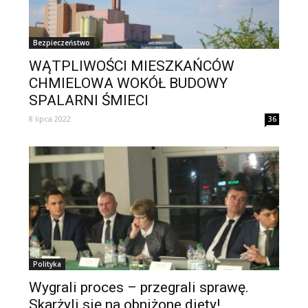
Bezpieczeństwo
WĄTPLIWOŚCI MIESZKAŃCÓW
CHMIELOWA WOKÓŁ BUDOWY
SPALARNI ŚMIECI
8 lipca 2022
36
Polityka
Wygrali proces – przegrali sprawę.
Skarżyli się na obniżone diety!