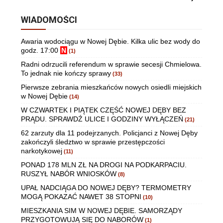
WIADOMOŚCI
Awaria wodociągu w Nowej Dębie. Kilka ulic bez wody do
godz. 17:00
N
(1)
Radni odrzucili referendum w sprawie secesji Chmielowa.
To jednak nie kończy sprawy
(33)
Pierwsze zebrania mieszkańców nowych osiedli miejskich
w Nowej Dębie
(14)
W CZWARTEK I PIĄTEK CZĘŚĆ NOWEJ DĘBY BEZ
PRĄDU. SPRAWDŹ ULICE I GODZINY WYŁĄCZEŃ
(21)
62 zarzuty dla 11 podejrzanych. Policjanci z Nowej Dęby
zakończyli śledztwo w sprawie przestępczości
narkotykowej
(11)
PONAD 178 MLN ZŁ NA DROGI NA PODKARPACIU.
RUSZYŁ NABÓR WNIOSKÓW
(8)
UPAŁ NADCIĄGA DO NOWEJ DĘBY? TERMOMETRY
MOGĄ POKAZAĆ NAWET 38 STOPNI
(10)
MIESZKANIA SIM W NOWEJ DĘBIE. SAMORZĄDY
PRZYGOTOWUJĄ SIĘ DO NABORÓW
(1)