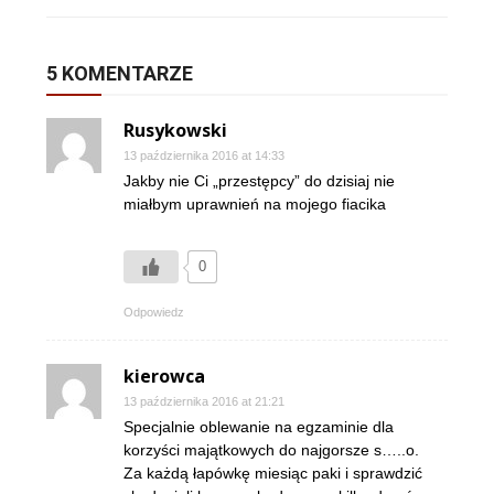
5 KOMENTARZE
Rusykowski
13 października 2016 at 14:33
Jakby nie Ci „przestępcy” do dzisiaj nie
miałbym uprawnień na mojego fiacika
0
Odpowiedz
kierowca
13 października 2016 at 21:21
Specjalnie oblewanie na egzaminie dla
korzyści majątkowych do najgorsze s…..o.
Za każdą łapówkę miesiąc paki i sprawdzić