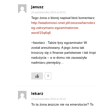
Janusz
15 października 2016 at 20:51
Tego żona o ktorej napisał ktoś komentarz:
http://wiadomosci.onet.pl/rzeszow/tarnobrz
eg-zatrzymano-egzaminatorow-
word/15q6q6
~fasolarz : Także łysy egzaminator W.
został aresztowany. A jego żona tak
troszczy się o finanse państwowe i tak tropi
nadużycia – a w domu nie zauważyła
nadmiaru pieniędzy…
0
lekarz
19 października 2016 at 20:22
To ta żona jeszcze nie na emeryturze? To