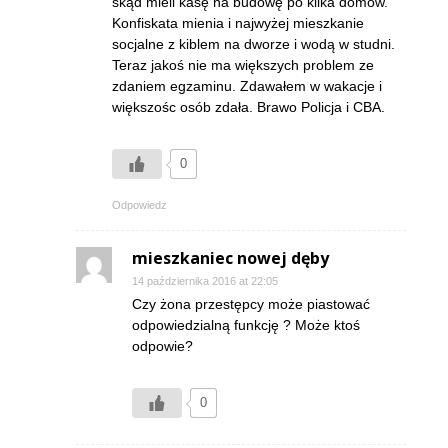
skąd mieli kasę na budowę po kilka domów.
Konfiskata mienia i najwyżej mieszkanie
socjalne z kiblem na dworze i wodą w studni.
Teraz jakoś nie ma większych problem ze
zdaniem egzaminu. Zdawałem w wakacje i
większośc osób zdała. Brawo Policja i CBA.
0
Odpowiedz
mieszkaniec nowej dęby
14 października 2016 at 22:05
Czy żona przestępcy może piastować
odpowiedzialną funkcję ? Może ktoś
odpowie?
0