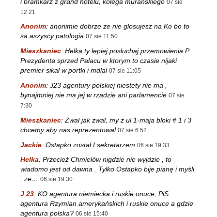
i bramkarz z grand hotelu, kolega muranskiego
07 sie
12:21
Anonim
:
anonimie dobrze ze nie glosujesz na Ko bo to
sa aszyscy patologia
07 sie 11:50
Mieszkaniec
:
Helka ty lepiej posluchaj przemowienia P.
Prezydenta sprzed Palacu w ktorym to czasie nijaki
premier sikal w portki i mdlal
07 sie 11:05
Anonim
:
J23 agentury polskiej niestety nie ma ,
bynajmniej nie ma jej w rzadzie ani parlamencie
07 sie
7:30
Mieszkaniec
:
Zwal jak zwal, my z ul 1-maja bloki # 1 i 3
chcemy aby nas reprezentowal
07 sie 6:52
Jackie
:
Ostapko został I sekretarzem
06 sie 19:33
Helka
:
Przecież Chmielów nigdzie nie wyjdzie , to
wiadomo jest od dawna . Tylko Ostapko bije pianę i myśli
, że…
06 sie 19:30
J 23
:
KO agentura niemiecka i ruskie onuce, PiS
agentura Rzymian amerykańskich i ruskie onuce a gdzie
agentura polska?
06 sie 15:40