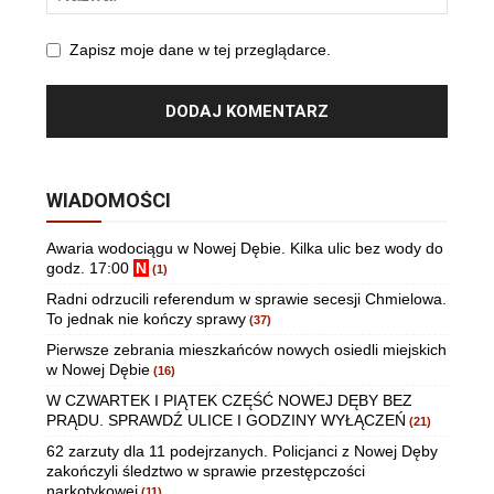
Zapisz moje dane w tej przeglądarce.
WIADOMOŚCI
Awaria wodociągu w Nowej Dębie. Kilka ulic bez wody do
godz. 17:00
N
(1)
Radni odrzucili referendum w sprawie secesji Chmielowa.
To jednak nie kończy sprawy
(37)
Pierwsze zebrania mieszkańców nowych osiedli miejskich
w Nowej Dębie
(16)
W CZWARTEK I PIĄTEK CZĘŚĆ NOWEJ DĘBY BEZ
PRĄDU. SPRAWDŹ ULICE I GODZINY WYŁĄCZEŃ
(21)
62 zarzuty dla 11 podejrzanych. Policjanci z Nowej Dęby
zakończyli śledztwo w sprawie przestępczości
narkotykowej
(11)