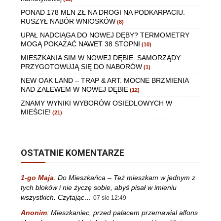
PONAD 178 MLN ZŁ NA DROGI NA PODKARPACIU.
RUSZYŁ NABÓR WNIOSKÓW
(8)
UPAŁ NADCIĄGA DO NOWEJ DĘBY? TERMOMETRY
MOGĄ POKAZAĆ NAWET 38 STOPNI
(10)
MIESZKANIA SIM W NOWEJ DĘBIE. SAMORZĄDY
PRZYGOTOWUJĄ SIĘ DO NABORÓW
(1)
NEW OAK LAND – TRAP & ART. MOCNE BRZMIENIA
NAD ZALEWEM W NOWEJ DĘBIE
(12)
ZNAMY WYNIKI WYBORÓW OSIEDLOWYCH W
MIEŚCIE!
(21)
OSTATNIE KOMENTARZE
1-go Maja
:
Do Mieszkańca – Też mieszkam w jednym z
tych bloków i nie życzę sobie, abyś pisał w imieniu
wszystkich. Czytając…
07 sie 12:49
Anonim
:
Mieszkaniec, przed palacem przemawial alfons