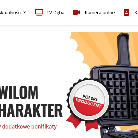
ktualności
TV Dęba
Kamera online
K