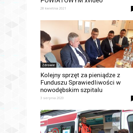
POWIATOWYM xvideo
28 kwietnia 2021
Zdrowie
Kolejny sprzęt za pieniądze z
Funduszu Sprawiedliwości w
nowodębskim szpitalu
3 sierpnia 2020