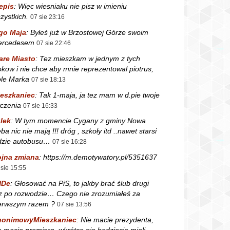
epis
:
Więc wiesniaku nie pisz w imieniu
zystkich.
07 sie 23:16
go Maja
:
Byłeś już w Brzostowej Górze swoim
ercedesem
07 sie 22:46
are Miasto
:
Tez mieszkam w jednym z tych
okow i nie chce aby mnie reprezentowal piotrus,
le Marka
07 sie 18:13
eszkaniec
:
Tak 1-maja, ja tez mam w d.pie twoje
czenia
07 sie 16:33
lek
:
W tym momencie Cygany z gminy Nowa
ba nic nie mają !!! dróg , szkoły itd ..nawet starsi
dzie autobusu…
07 sie 16:28
jna zmiana
:
https://m.demotywatory.pl/5351637
 sie 15:55
NDe
:
Głosować na PiS, to jakby brać ślub drugi
z po rozwodzie… Czego nie zrozumiałeś za
erwszym razem ?
07 sie 13:56
nonimowyMieszkaniec
:
Nie macie prezydenta,
e macie premiera, wkrótce nie będziecie mieli