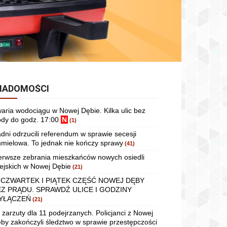
IADOMOŚCI
aria wodociągu w Nowej Dębie. Kilka ulic bez
dy do godz. 17:00
N
(1)
dni odrzucili referendum w sprawie secesji
mielowa. To jednak nie kończy sprawy
(41)
erwsze zebrania mieszkańców nowych osiedli
ejskich w Nowej Dębie
(21)
 CZWARTEK I PIĄTEK CZĘŚĆ NOWEJ DĘBY
EZ PRĄDU. SPRAWDŹ ULICE I GODZINY
YŁĄCZEŃ
(21)
 zarzuty dla 11 podejrzanych. Policjanci z Nowej
by zakończyli śledztwo w sprawie przestępczości