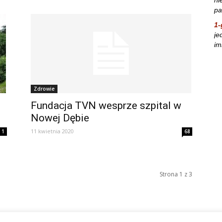
pa
1-
je
im
Zdrowie
Fundacja TVN wesprze szpital w
Nowej Dębie
11 kwietnia 2020
1
68
Strona 1 z 3