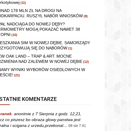
rkotykowej
(11)
ONAD 178 MLN ZŁ NA DROGI NA
ODKARPACIU. RUSZYŁ NABÓR WNIOSKÓW
(8)
PAŁ NADCIĄGA DO NOWEJ DĘBY?
ERMOMETRY MOGĄ POKAZAĆ NAWET 38
TOPNI
(10)
IESZKANIA SIM W NOWEJ DĘBIE. SAMORZĄDY
RZYGOTOWUJĄ SIĘ DO NABORÓW
(1)
EW OAK LAND – TRAP & ART. MOCNE
RZMIENIA NAD ZALEWEM W NOWEJ DĘBIE
(12)
NAMY WYNIKI WYBORÓW OSIEDLOWYCH W
EŚCIE!
(21)
STATNIE KOMENTARZE
ranek
:
anonimie z 7 Sierpnia z godz. 12,21,
cz co piszesz bo obraza glowy panstwa jest
ralna i scigana z urzedu,przekonal…
08 sie 7:41