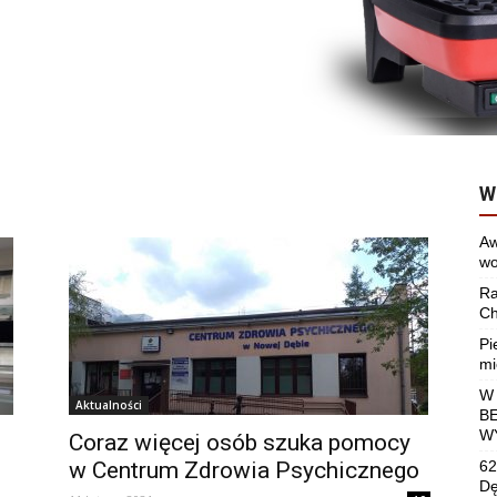
W
Aw
wo
Ra
Ch
Pi
mi
W
Aktualności
B
W
Coraz więcej osób szuka pomocy
w Centrum Zdrowia Psychicznego
62
Dę