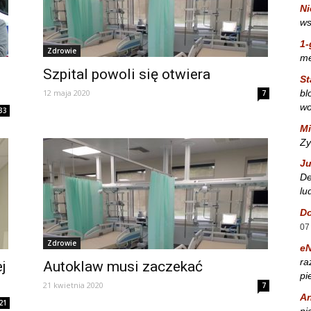
Ni
ws
1-
Zdrowie
m
Szpital powoli się otwiera
St
bl
12 maja 2020
7
wo
33
Mi
Zy
Ju
De
lu
Do
07
Zdrowie
e
ra
j
Autoklaw musi zaczekać
pi
21 kwietnia 2020
7
A
21
ni