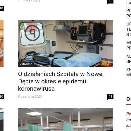
11 lutego 2021
10
na
10
P
P
U
T
S
M
P
N
B
Zdrowie
Z
O działaniach Szpitala w Nowej
MI
Dębie w okresie epidemii
koronawirusa
8 czerwca 2020
10
11
O
Po
ba
ka