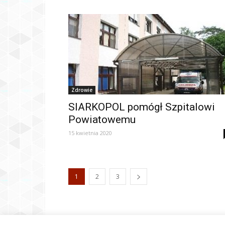
Zdrowie
SIARKOPOL pomógł Szpitalowi
Powiatowemu
15 kwietnia 2020
1
2
3