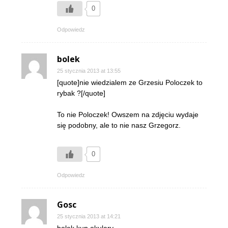
0
Odpowiedz
bolek
25 stycznia 2013 at 13:55
[quote]nie wiedzialem ze Grzesiu Poloczek to
rybak ?[/quote]
To nie Poloczek! Owszem na zdjęciu wydaje
się podobny, ale to nie nasz Grzegorz.
0
Odpowiedz
Gosc
25 stycznia 2013 at 14:21