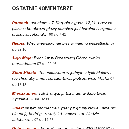
OSTATNIE KOMENTARZE
Poranek
:
anonimie z 7 Sierpnia z godz. 12,21, bacz co
piszesz bo obraza glowy panstwa jest karalna i scigana z
urzedu,przekonal…
08 sie 7:41
Niepis
:
Więc wiesniaku nie pisz w imieniu wszystkich.
07
sie 23:16
1-go Maja
:
Byłeś już w Brzostowej Górze swoim
mercedesem
07 sie 22:46
Stare Miasto
:
Tez mieszkam w jednym z tych blokow i
nie chce aby mnie reprezentowal piotrus, wole Marka
07
sie 18:13
Mieszkaniec
:
Tak 1-maja, ja tez mam w d.pie twoje
Zyczenia
07 sie 16:33
Julek
:
W tym momencie Cygany z gminy Nowa Deba nic
nie mają !!! dróg , szkoły itd ..nawet starsi ludzie
autobusu…
07 sie 16:28
Dojna zmiana
:
https://m.demotywatory.pl/5351637
07 sie