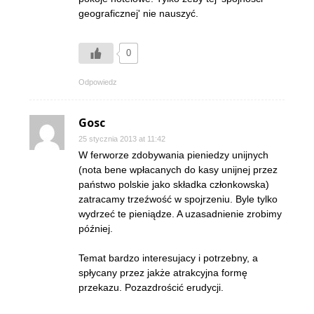
geograficznej' nie nauszyć.
0
Odpowiedz
Gosc
25 stycznia 2013 at 11:42
W ferworze zdobywania pieniedzy unijnych
(nota bene wpłacanych do kasy unijnej przez
państwo polskie jako składka członkowska)
zatracamy trzeźwość w spojrzeniu. Byle tylko
wydrzeć te pieniądze. A uzasadnienie zrobimy
później.
Temat bardzo interesujacy i potrzebny, a
spłycany przez jakże atrakcyjna formę
przekazu. Pozazdrościć erudycji.