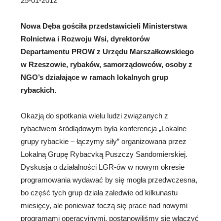
25-01-2012
Nowa Dęba gościła przedstawicieli Ministerstwa
Rolnictwa i Rozwoju Wsi, dyrektorów
Departamentu PROW z Urzędu Marszałkowskiego
w
Rzeszowie, rybaków, samorządowców, osoby z
NGO’s działające w ramach lokalnych grup
rybackich.
Okazją do spotkania wielu ludzi związanych z
rybactwem śródlądowym była konferencja „Lokalne
grupy rybackie – łączymy siły” organizowana przez
Lokalną Grupę Rybacvką Puszczy Sandomierskiej.
Dyskusja o działalności LGR-ów w nowym okresie
programowania wydawać by się mogła przedwczesna,
bo część tych grup działa zaledwie od kilkunastu
miesięcy, ale ponieważ toczą się prace nad nowymi
programami operacyjnymi, postanowiliśmy się włączyć