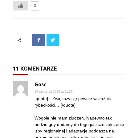
0
11 KOMENTARZE
Gosc
25 stycznia 2013 at 11:33
[quote]…Zwiększy się pewnie wskaźnik
rybackości,…[/quote]
Wogóle nie mam złudzeń. Napewno tak
bedzie gdy dodamy do tego jeszcze założenie
izby regionalnej i adaptacje poddasza na
pokoje hotelowe. Tylko żeby tej 'spójności