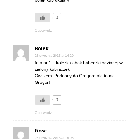
bolek kup okulary
0
Odpowiedz
Bolek
25 stycznia 2013 at 14:29
fota nr 1 .. koleżka obok babeczki odzianej w
zielony kubraczek
Owszem. Podobny do Gregora ale to nie
Gregor!
0
Odpowiedz
Gosc
25 stycznia 2013 at 15:05