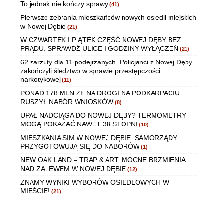
To jednak nie kończy sprawy
(41)
Pierwsze zebrania mieszkańców nowych osiedli miejskich
w Nowej Dębie
(21)
W CZWARTEK I PIĄTEK CZĘŚĆ NOWEJ DĘBY BEZ
PRĄDU. SPRAWDŹ ULICE I GODZINY WYŁĄCZEŃ
(21)
62 zarzuty dla 11 podejrzanych. Policjanci z Nowej Dęby
zakończyli śledztwo w sprawie przestępczości
narkotykowej
(11)
PONAD 178 MLN ZŁ NA DROGI NA PODKARPACIU.
RUSZYŁ NABÓR WNIOSKÓW
(8)
UPAŁ NADCIĄGA DO NOWEJ DĘBY? TERMOMETRY
MOGĄ POKAZAĆ NAWET 38 STOPNI
(10)
MIESZKANIA SIM W NOWEJ DĘBIE. SAMORZĄDY
PRZYGOTOWUJĄ SIĘ DO NABORÓW
(1)
NEW OAK LAND – TRAP & ART. MOCNE BRZMIENIA
NAD ZALEWEM W NOWEJ DĘBIE
(12)
ZNAMY WYNIKI WYBORÓW OSIEDLOWYCH W
MIEŚCIE!
(21)