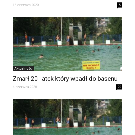
15 czerwca 2020
5
Aktualności
Zmarł 20-latek który wpadł do basenu
4 czerwca 2020
20