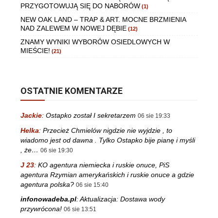
PRZYGOTOWUJĄ SIĘ DO NABORÓW
(1)
NEW OAK LAND – TRAP & ART. MOCNE BRZMIENIA
NAD ZALEWEM W NOWEJ DĘBIE
(12)
ZNAMY WYNIKI WYBORÓW OSIEDLOWYCH W
MIEŚCIE!
(21)
OSTATNIE KOMENTARZE
Jackie
:
Ostapko został I sekretarzem
06 sie 19:33
Helka
:
Przecież Chmielów nigdzie nie wyjdzie , to
wiadomo jest od dawna . Tylko Ostapko bije pianę i myśli
, że…
06 sie 19:30
J 23
:
KO agentura niemiecka i ruskie onuce, PiS
agentura Rzymian amerykańskich i ruskie onuce a gdzie
agentura polska?
06 sie 15:40
infonowadeba.pl
:
Aktualizacja: Dostawa wody
przywrócona!
06 sie 13:51