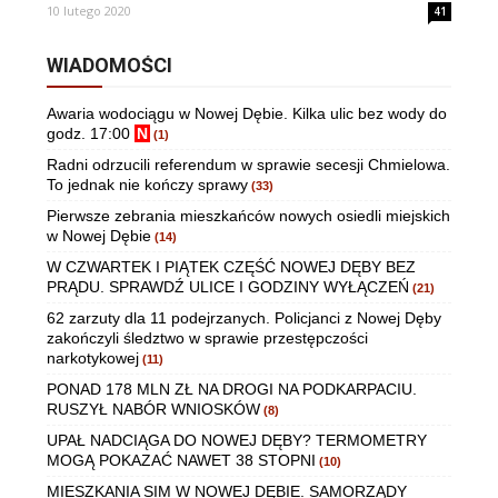
10 lutego 2020
41
WIADOMOŚCI
Awaria wodociągu w Nowej Dębie. Kilka ulic bez wody do
godz. 17:00
N
(1)
Radni odrzucili referendum w sprawie secesji Chmielowa.
To jednak nie kończy sprawy
(33)
Pierwsze zebrania mieszkańców nowych osiedli miejskich
w Nowej Dębie
(14)
W CZWARTEK I PIĄTEK CZĘŚĆ NOWEJ DĘBY BEZ
PRĄDU. SPRAWDŹ ULICE I GODZINY WYŁĄCZEŃ
(21)
62 zarzuty dla 11 podejrzanych. Policjanci z Nowej Dęby
zakończyli śledztwo w sprawie przestępczości
narkotykowej
(11)
PONAD 178 MLN ZŁ NA DROGI NA PODKARPACIU.
RUSZYŁ NABÓR WNIOSKÓW
(8)
UPAŁ NADCIĄGA DO NOWEJ DĘBY? TERMOMETRY
MOGĄ POKAZAĆ NAWET 38 STOPNI
(10)
MIESZKANIA SIM W NOWEJ DĘBIE. SAMORZĄDY