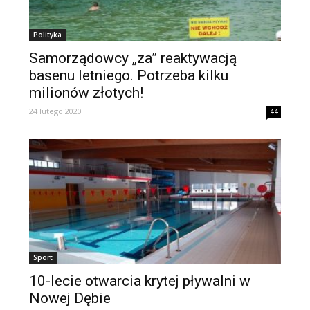
Polityka
Samorządowcy „za” reaktywacją
basenu letniego. Potrzeba kilku
milionów złotych!
24 lutego 2020
44
Sport
10-lecie otwarcia krytej pływalni w
Nowej Dębie