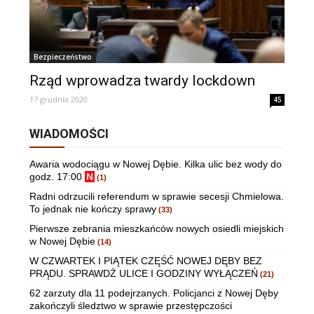
Bezpieczeństwo
Rząd wprowadza twardy lockdown
17 grudnia 2020
45
WIADOMOŚCI
Awaria wodociągu w Nowej Dębie. Kilka ulic bez wody do
godz. 17:00
N
(1)
Radni odrzucili referendum w sprawie secesji Chmielowa.
To jednak nie kończy sprawy
(33)
Pierwsze zebrania mieszkańców nowych osiedli miejskich
w Nowej Dębie
(14)
W CZWARTEK I PIĄTEK CZĘŚĆ NOWEJ DĘBY BEZ
PRĄDU. SPRAWDŹ ULICE I GODZINY WYŁĄCZEŃ
(21)
62 zarzuty dla 11 podejrzanych. Policjanci z Nowej Dęby
zakończyli śledztwo w sprawie przestępczości