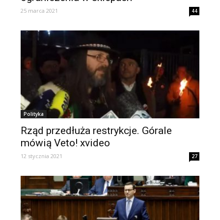
25 marca 2021
44
Polityka
Rząd przedłuża restrykcje. Górale
mówią Veto! xvideo
12 stycznia 2021
27