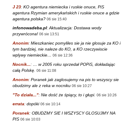
J 23
:
KO agentura niemiecka i ruskie onuce, PiS
agentura Rzymian amerykańskich i ruskie onuce a gdzie
agentura polska?
06 sie 15:40
infonowadeba.pl
:
Aktualizacja: Dostawa wody
przywrócona!
06 sie 13:51
Anonim
:
Mieszkaniec pomyliles sie ja nie glosuje za KO i
tym bardziej, nie naleze do KO, a KO rzeczywiscie
wplywy niemieckie…
06 sie 12:36
Nocnik...
:
… w 2005 roku sprzedał POPiS, dokładając
całą Polskę.
06 sie 11:08
Anonim
:
Poranek jak zaglosujemy na pis to wszyscy sie
obudzimy ale z reka w nocniku
06 sie 10:27
"To działa..."
:
Nie dość że śpiący, to i głupi.
06 sie 10:26
errata
:
dopóki
06 sie 10:14
Poranek
:
OBUDZMY SIE I WSZYSCY GLOSUJMY NA
PIS
06 sie 10:03