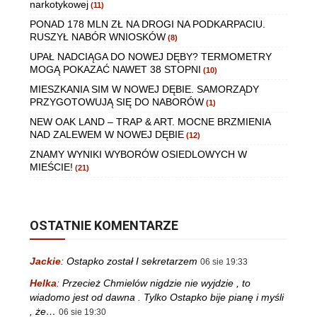
narkotykowej
(11)
PONAD 178 MLN ZŁ NA DROGI NA PODKARPACIU.
RUSZYŁ NABÓR WNIOSKÓW
(8)
UPAŁ NADCIĄGA DO NOWEJ DĘBY? TERMOMETRY
MOGĄ POKAZAĆ NAWET 38 STOPNI
(10)
MIESZKANIA SIM W NOWEJ DĘBIE. SAMORZĄDY
PRZYGOTOWUJĄ SIĘ DO NABORÓW
(1)
NEW OAK LAND – TRAP & ART. MOCNE BRZMIENIA
NAD ZALEWEM W NOWEJ DĘBIE
(12)
ZNAMY WYNIKI WYBORÓW OSIEDLOWYCH W
MIEŚCIE!
(21)
OSTATNIE KOMENTARZE
Jackie
:
Ostapko został I sekretarzem
06 sie 19:33
Helka
:
Przecież Chmielów nigdzie nie wyjdzie , to
wiadomo jest od dawna . Tylko Ostapko bije pianę i myśli
, że…
06 sie 19:30