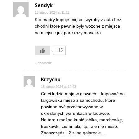
Sendyk
18 lutego 2024 at 11:22
Kto mądry kupuje mięso i wyroby z auta bez
chłodni które pewnie były wożone z miejsca
na miejsce już pare razy masakra.
+15
Odpowiedz
Krzychu
18 lutego 2024 at 14:43
Co ci ludzie mają w głowach – kupować na
targowisku mięso z samochodu, które
powinno być przechowywane w
określonych warunkach w lodówce.
Na targu można kupić jabłka, marchewkę,
truskawki, ziemniaki, itp., ale nie mięso.
Zaoszczędzili 2 zł na galarecie…