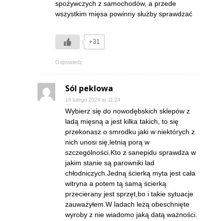
spożywczych z samochodów, a przede
wszystkim mięsa powinny służby sprawdzać
+31
Odpowiedz
Sól peklowa
18 lutego 2024 at 11:24
Wybierz się do nowodębskich sklepów z
ladą mięsną a jest kilka takich, to się
przekonasz o smrodku jaki w niektórych z
nich unosi się,letnią porą w
szczególności.Kto z sanepidu sprawdza w
jakim stanie są parowniki lad
chłodniczych.Jedną ścierką myta jest cała
witryna a potem tą samą ścierką
przecierany jest sprzęt,bo i takie sytuacje
zauważyłem.W ladach leżą obeschnięte
wyroby z nie wiadomo jaką datą ważności.