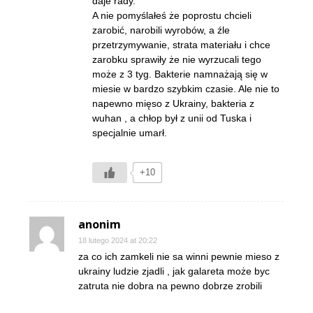
daje rady.
A nie pomyślałeś że poprostu chcieli
zarobić, narobili wyrobów, a źle
przetrzymywanie, strata materiału i chce
zarobku sprawiły że nie wyrzucali tego
może z 3 tyg. Bakterie namnażają się w
miesie w bardzo szybkim czasie. Ale nie to
napewno mięso z Ukrainy, bakteria z
wuhan , a chłop był z unii od Tuska i
specjalnie umarł.
+10
anonim
18 lutego 2024 at 20:22
za co ich zamkeli nie sa winni pewnie mieso z
ukrainy ludzie zjadli , jak galareta może byc
zatruta nie dobra na pewno dobrze zrobili