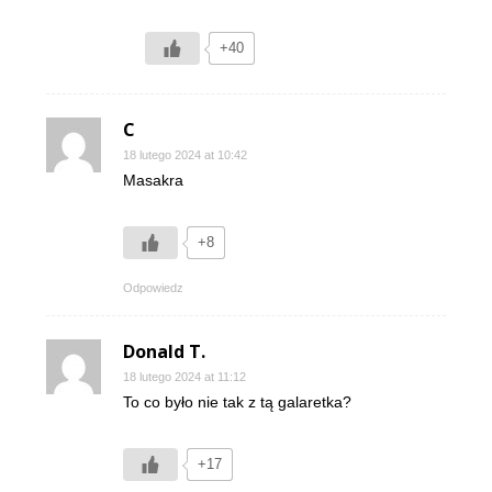
+40
C
18 lutego 2024 at 10:42
Masakra
+8
Odpowiedz
Donald T.
18 lutego 2024 at 11:12
To co było nie tak z tą galaretka?
+17