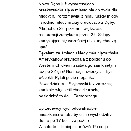
Nowa Dęba już wystarczająco
przekształciła się w miasto nie do życia dla
młodych. Porozmawiaj z nimi. Każdy młody
i średnio młody marzy o ucieczce z Dęby.
Alkohol do 22, pizzerie i większość
restauracji zamykane przed 22. Sklepy
zamykające się wcześniej niż kury chodzą
spać.
Pękałem ze śmiechu kiedy cała ciężarówka
Amerykanów przyjechała z poligonu do
Western Chicken i zastała go zamkniętym
tuż po 22-giej! Nie mogli uwierzyć… Byli
wściekli. Pytali gdzie mogą iść.
Powiedziałem – Szypowski też zaraz się
zamknie więc jeśli chcecie trochę
posiedzieć to do… Tarnobrzegu…
Sprzedawcy wychodowali sobie
mieszkańców tak aby ci nie wychodzili z
domu po 17 bo… za późno.
W sobotę… lepiej nie mówić. Po co je