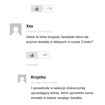
+15
Xxx
18 lutego 2024 at 11:23
Gdzie te lotne brygady Sanepidu które tak
prężnie działały w sklepach w czasie Covidu?
+42
Odpowiedz
Krzychu
18 lutego 2024 at 14:43
I sprawdzały w wakacje dziewczynkę
sprzedającą wiśnie, które uprzednio sama
zerwała w sadzie swojego dziadka.