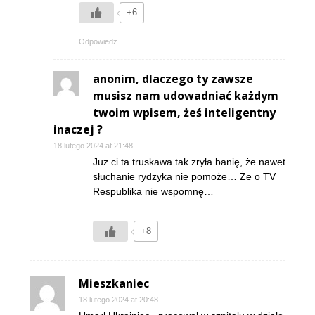
+6
Odpowiedz
anonim, dlaczego ty zawsze
musisz nam udowadniać każdym
twoim wpisem, żeś inteligentny
inaczej ?
18 lutego 2024 at 21:48
Juz ci ta truskawa tak zryła banię, że nawet
słuchanie rydzyka nie pomoże… Że o TV
Respublika nie wspomnę…
+8
Mieszkaniec
18 lutego 2024 at 20:48