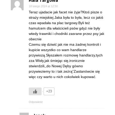
Hala Targowa
18 lutego 2024 at 12:50
Teraz ujadacie jak facet nie żyje?Ktoś pisze o
straży miejskiej.Jaka była to była, lecz co jakiś
czas wpadała na plac targowy.Byli też
hamulcem dla właścicieli psów gdyż nie były
wtedy trawniki i chodniki zasrane przez psy jak
obecnie
Czemu się dziwić jak nie ma żadnej kontroli i
kupicie wszystko co wam handlarze
przywiozą.Słyszałem rozmowę handlarzy,tych
zza Wisły,jak śmiejąc się,ironicznie
stwierdzili,,do Nowej Dęby gówno
przywieziemy to i tak zeżrą”Zastanówcie się
więc czy warto u nich cokolwiek kupować.
+23
Odpowiedz