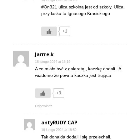
#On321 ulica szkolna jest od szkoły. Ulica
przy lasku to Ignacego Krasickiego
+1
Jarrre.k
18 lutego 2024 at 13:19
A co miało być z galaretą , kaczkę dodali . A
wiadomo że pewna kaczka jest trująca
+3
Odpowiedz
antyRUDY CAP
19 lutego 2024 at 18:52
Tak donalda dodali i się przejechali.