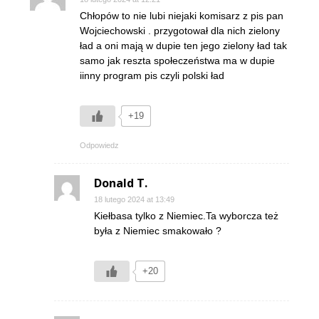
Chłopów to nie lubi niejaki komisarz z pis pan
Wojciechowski . przygotował dla nich zielony
ład a oni mają w dupie ten jego zielony ład tak
samo jak reszta społeczeństwa ma w dupie
iinny program pis czyli polski ład
+19
Odpowiedz
Donald T.
18 lutego 2024 at 13:49
Kiełbasa tylko z Niemiec.Ta wyborcza też
była z Niemiec smakowało ?
+20