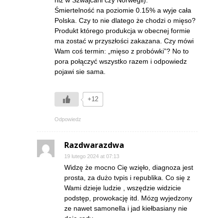
Śmiertelność na poziomie 0.15% a wyje cała
Polska. Czy to nie dlatego że chodzi o mięso?
Produkt którego produkcja w obecnej formie
ma zostać w przyszłości zakazana. Czy mówi
Wam coś termin: „mięso z probówki”? No to
pora połączyć wszystko razem i odpowiedz
pojawi sie sama.
+12
Odpowiedz
Razdwarazdwa
19 lutego 2024 at 07:13
Widzę że mocno Cię wzięło, diagnoza jest
prosta, za dużo tvpis i republika. Co się z
Wami dzieje ludzie , wszędzie widzicie
podstęp, prowokację itd. Mózg wyjedzony
ze nawet samonella i jad kiełbasiany nie