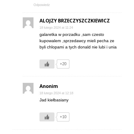
Odpowiedz
ALOJZY BRZECZYSZCZKIEWICZ
18 lutego 2024 at 11:24
galaretka w porzadku ,sam czesto
kupowalem ,sprzedawcy mieli pecha ze
byli chlopami a tych donald nie lubi i unia
+20
Anonim
18 lutego 2024 at 12:18
Jad kiełbasiany
+10