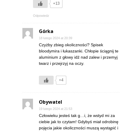
+13
Odpowiedz
Górka
18 lutego 2024 at 20:39
Czyżby zbieg okoliczności? Spisek
bloodymira i łukaszanki. Chłopie ściągnij te
aluminium z głowy idź nad zalew i przemyj
twarz i przejrzyj na oczy.
+4
Obywatel
19 lutego 2024 at 21:53
Człowieku jesteś tak g…i, że wstyd mi za
ciebie jak to czytam! Gdybyś miał odrobinę
pojęcia jakie okoliczności muszą wystąpić i