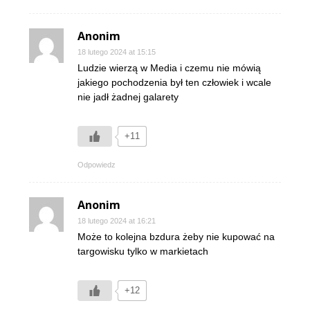
Anonim
18 lutego 2024 at 15:15
Ludzie wierzą w Media i czemu nie mówią
jakiego pochodzenia był ten człowiek i wcale
nie jadł żadnej galarety
+11
Odpowiedz
Anonim
18 lutego 2024 at 16:21
Może to kolejna bzdura żeby nie kupować na
targowisku tylko w markietach
+12