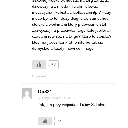
Szkolnej kiosku wchodzac na targ zaraz za
dziewczyna z miodami z chmielowa..
mezczyzna i kobieta z kiełbasami itp.?? Czy
może był to ten duży długi biały samochód –
stoisko z wędlinami który przeważnie stał
zazwyczaj na przeciwko targu koło jubilera i
czasami również na targu? które to stoisko?
ktoś ma jakieś konkretne info bo tak sie
domyslac a kazdy mowi co innego
+3
Odpowiedz
On321
18 lutego 2024 at 15:08
Tak, ten przy wejściu od ulicy Szkolnej.
+3