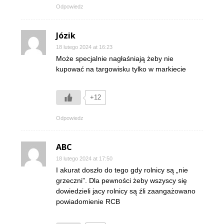
Odpowiedz
Józik
18 lutego 2024 at 16:23
Może specjalnie nagłaśniają żeby nie
kupować na targowisku tylko w markiecie
+12
Odpowiedz
ABC
18 lutego 2024 at 17:50
I akurat doszło do tego gdy rolnicy są „nie
grzeczni”. Dla pewności żeby wszyscy się
dowiedzieli jacy rolnicy są źli zaangażowano
powiadomienie RCB