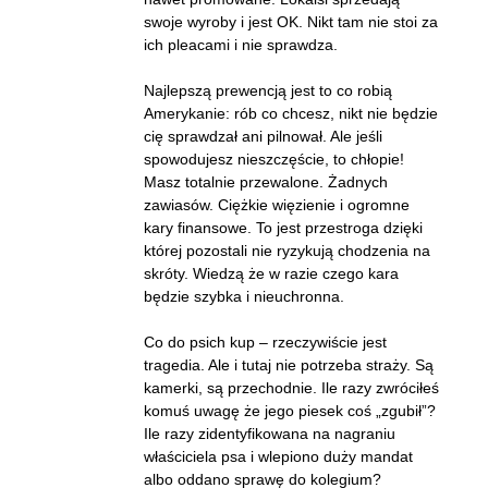
swoje wyroby i jest OK. Nikt tam nie stoi za
ich pleacami i nie sprawdza.
Najlepszą prewencją jest to co robią
Amerykanie: rób co chcesz, nikt nie będzie
cię sprawdzał ani pilnował. Ale jeśli
spowodujesz nieszczęście, to chłopie!
Masz totalnie przewalone. Żadnych
zawiasów. Ciężkie więzienie i ogromne
kary finansowe. To jest przestroga dzięki
której pozostali nie ryzykują chodzenia na
skróty. Wiedzą że w razie czego kara
będzie szybka i nieuchronna.
Co do psich kup – rzeczywiście jest
tragedia. Ale i tutaj nie potrzeba straży. Są
kamerki, są przechodnie. Ile razy zwróciłeś
komuś uwagę że jego piesek coś „zgubił”?
Ile razy zidentyfikowana na nagraniu
właściciela psa i wlepiono duży mandat
albo oddano sprawę do kolegium?