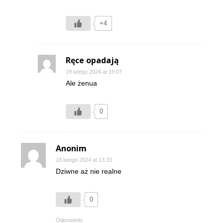
+4
Ręce opadają
19 lutego 2024 at 19:07
Ale żenua
0
Anonim
18 lutego 2024 at 13:33
Dziwne aż nie realne
0
Odpowiedz