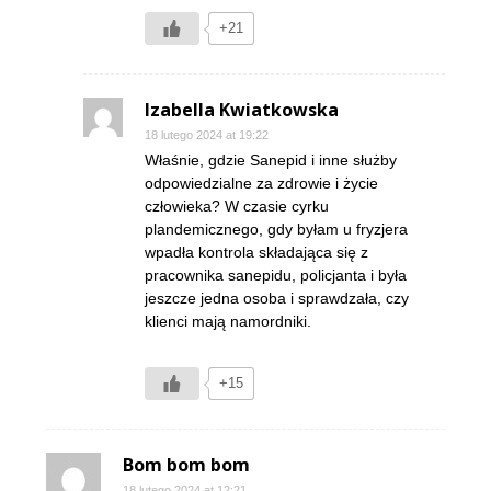
+21
Izabella Kwiatkowska
18 lutego 2024 at 19:22
Właśnie, gdzie Sanepid i inne służby
odpowiedzialne za zdrowie i życie
człowieka? W czasie cyrku
plandemicznego, gdy byłam u fryzjera
wpadła kontrola składająca się z
pracownika sanepidu, policjanta i była
jeszcze jedna osoba i sprawdzała, czy
klienci mają namordniki.
+15
Bom bom bom
18 lutego 2024 at 12:21