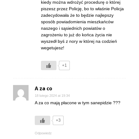
kiedy można wdrożyć procedurę o której
piszesz przez Policję, bo to właśnie Policja
zadecydowała że to będzie najlepszy
sposób powiadomienia mieszkańców
naszego i sąsiednich powiatów o
zagrożeniu to już do końca życia nie
wyszedł byś z nory w której na codzień
wegetujesz!
+1
A za co
18 lutego 2024 at 19:34
A za co mają płacone w tym sanepidzie ???
+3
Odpowiedz