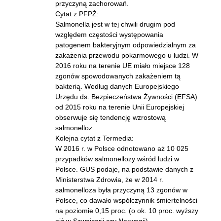
przyczyną zachorowań.
Cytat z PFPŻ:
Salmonella jest w tej chwili drugim pod
względem częstości występowania
patogenem bakteryjnym odpowiedzialnym za
zakażenia przewodu pokarmowego u ludzi. W
2016 roku na terenie UE miało miejsce 128
zgonów spowodowanych zakażeniem tą
bakterią. Według danych Europejskiego
Urzędu ds. Bezpieczeństwa Żywności (EFSA)
od 2015 roku na terenie Unii Europejskiej
obserwuje się tendencję wzrostową
salmonelloz.
Kolejna cytat z Termedia:
W 2016 r. w Polsce odnotowano aż 10 025
przypadków salmonellozy wśród ludzi w
Polsce. GUS podaje, na podstawie danych z
Ministerstwa Zdrowia, że w 2014 r.
salmonelloza była przyczyną 13 zgonów w
Polsce, co dawało współczynnik śmiertelności
na poziomie 0,15 proc. (o ok. 10 proc. wyższy
niż w Szwajcarii czy Norwegii).