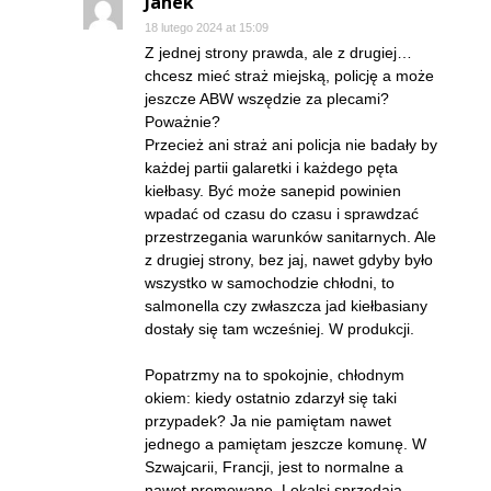
Janek
18 lutego 2024 at 15:09
Z jednej strony prawda, ale z drugiej…
chcesz mieć straż miejską, policję a może
jeszcze ABW wszędzie za plecami?
Poważnie?
Przecież ani straż ani policja nie badały by
każdej partii galaretki i każdego pęta
kiełbasy. Być może sanepid powinien
wpadać od czasu do czasu i sprawdzać
przestrzegania warunków sanitarnych. Ale
z drugiej strony, bez jaj, nawet gdyby było
wszystko w samochodzie chłodni, to
salmonella czy zwłaszcza jad kiełbasiany
dostały się tam wcześniej. W produkcji.
Popatrzmy na to spokojnie, chłodnym
okiem: kiedy ostatnio zdarzył się taki
przypadek? Ja nie pamiętam nawet
jednego a pamiętam jeszcze komunę. W
Szwajcarii, Francji, jest to normalne a
nawet promowane. Lokalsi sprzedają