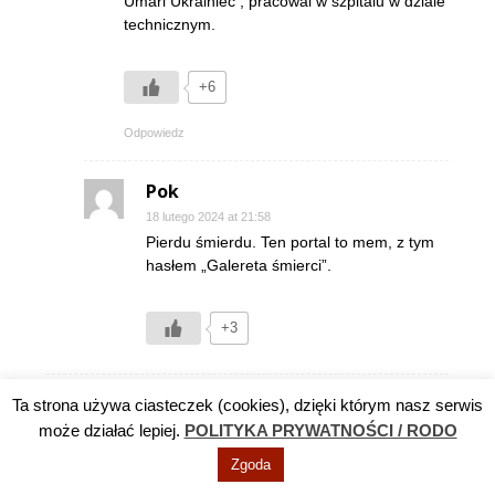
Umarl Ukrainiec , pracowal w szpitalu w dziale
technicznym.
+6
Odpowiedz
Pok
18 lutego 2024 at 21:58
Pierdu śmierdu. Ten portal to mem, z tym
hasłem „Galereta śmierci”.
+3
Ta strona używa ciasteczek (cookies), dzięki którym nasz serwis
Boogie Night
może działać lepiej.
POLITYKA PRYWATNOŚCI / RODO
18 lutego 2024 at 23:12
A gdzie byl nasz stroz Grzesiu Poloczek?? Ja
Zgoda
sie pytam!!! Jak on naszego miasta pilnuje???