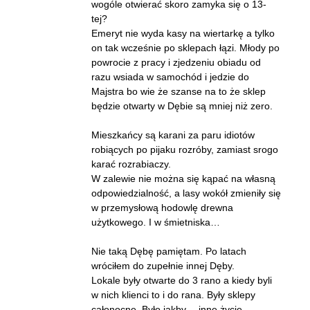
wogóle otwierać skoro zamyka się o 13-
tej?
Emeryt nie wyda kasy na wiertarkę a tylko
on tak wcześnie po sklepach łązi. Młody po
powrocie z pracy i zjedzeniu obiadu od
razu wsiada w samochód i jedzie do
Majstra bo wie że szanse na to że sklep
będzie otwarty w Dębie są mniej niż zero.
Mieszkańcy są karani za paru idiotów
robiących po pijaku rozróby, zamiast srogo
karać rozrabiaczy.
W zalewie nie można się kąpać na własną
odpowiedzialność, a lasy wokół zmieniły się
w przemysłową hodowlę drewna
użytkowego. I w śmietniska…
Nie taką Dębę pamiętam. Po latach
wróciłem do zupełnie innej Dęby.
Lokale były otwarte do 3 rano a kiedy byli
w nich klienci to i do rana. Były sklepy
całonocne. Było jakby… inne życie.