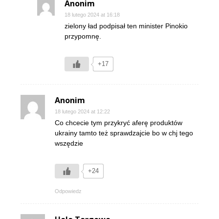
Anonim
18 lutego 2024 at 16:18
zielony ład podpisał ten minister Pinokio
przypomnę.
+17
Anonim
18 lutego 2024 at 12:22
Co chcecie tym przykryć aferę produktów
ukrainy tamto też sprawdzajcie bo w chj tego
wszędzie
+24
Odpowiedz