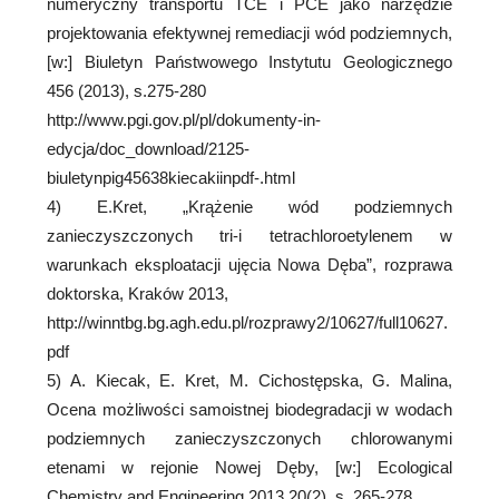
numeryczny transportu TCE i PCE jako narzędzie
projektowania efektywnej remediacji wód podziemnych,
[w:] Biuletyn Państwowego Instytutu Geologicznego
456 (2013), s.275-280
http://www.pgi.gov.pl/pl/dokumenty-in-
edycja/doc_download/2125-
biuletynpig45638kiecakiinpdf-.html
4) E.Kret, „Krążenie wód podziemnych
zanieczyszczonych tri-i tetrachloroetylenem w
warunkach eksploatacji ujęcia Nowa Dęba”, rozprawa
doktorska, Kraków 2013,
http://winntbg.bg.agh.edu.pl/rozprawy2/10627/full10627.
pdf
5) A. Kiecak, E. Kret, M. Cichostępska, G. Malina,
Ocena możliwości samoistnej biodegradacji w wodach
podziemnych zanieczyszczonych chlorowanymi
etenami w rejonie Nowej Dęby, [w:] Ecological
Chemistry and Engineering 2013 20(2), s. 265-278