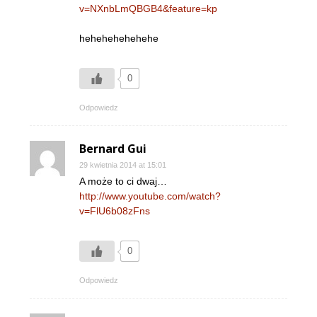
v=NXnbLmQBGB4&feature=kp
hehehehehehehe
0
Odpowiedz
Bernard Gui
29 kwietnia 2014 at 15:01
A może to ci dwaj…
http://www.youtube.com/watch?
v=FlU6b08zFns
0
Odpowiedz