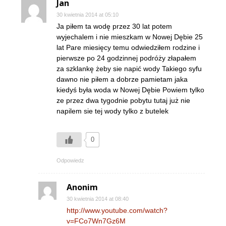
Jan
30 kwietnia 2014 at 05:10
Ja piłem ta wodę przez 30 lat potem
wyjechalem i nie mieszkam w Nowej Dębie 25
lat Pare miesięcy temu odwiedziłem rodzine i
pierwsze po 24 godzinnej podróży złapałem
za szklankę żeby sie napić wody Takiego syfu
dawno nie piłem a dobrze pamietam jaka
kiedyś była woda w Nowej Dębie Powiem tylko
ze przez dwa tygodnie pobytu tutaj już nie
napilem sie tej wody tylko z butelek
0
Odpowiedz
Anonim
30 kwietnia 2014 at 08:40
http://www.youtube.com/watch?
v=FCo7Wn7Gz6M