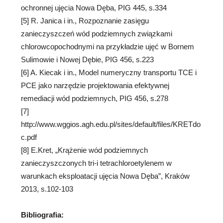
ochronnej ujęcia Nowa Dęba, PIG 445, s.334
[5] R. Janica i in., Rozpoznanie zasięgu
zanieczyszczeń wód podziemnych związkami
chlorowcopochodnymi na przykładzie ujęć w Bornem
Sulimowie i Nowej Dębie, PIG 456, s.223
[6] A. Kiecak i in., Model numeryczny transportu TCE i
PCE jako narzędzie projektowania efektywnej
remediacji wód podziemnych, PIG 456, s.278
[7]
http://www.wggios.agh.edu.pl/sites/default/files/KRETdo
c.pdf
[8] E.Kret, „Krążenie wód podziemnych
zanieczyszczonych tri-i tetrachloroetylenem w
warunkach eksploatacji ujęcia Nowa Dęba”, Kraków
2013, s.102-103
Bibliografia: