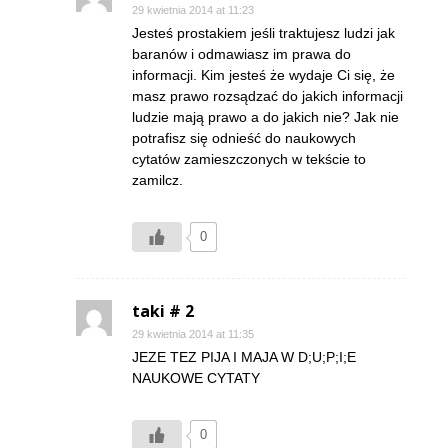
29 kwietnia 2014 at 11:23
Jesteś prostakiem jeśli traktujesz ludzi jak
baranów i odmawiasz im prawa do
informacji. Kim jesteś że wydaje Ci się, że
masz prawo rozsądzać do jakich informacji
ludzie mają prawo a do jakich nie? Jak nie
potrafisz się odnieść do naukowych
cytatów zamieszczonych w tekście to
zamilcz.
0
taki # 2
29 kwietnia 2014 at 11:35
JEZE TEZ PIJA I MAJA W D;U;P;I;E
NAUKOWE CYTATY
0