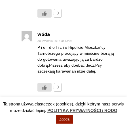
0
wóda
30 kwietnia 2014 at 13:04
P i e r d o l i c i e Hipolicie.Mieszkańcy
Tarnobrzega pracujący w mieścine biorą ją
do gotowania uważając ją za bardzo
dobrą.Piszesz aby doebać ,lecz.Psy
szczekają karawanan idzie dalej.
0
Ta strona używa ciasteczek (cookies), dzięki którym nasz serwis
pewnie tak
może działać lepiej.
POLITYKA PRYWATNOŚCI / RODO
30 kwietnia 2014 at 10:59
Zgoda
Burmistry kupiły zanieczyszczone ujęcie