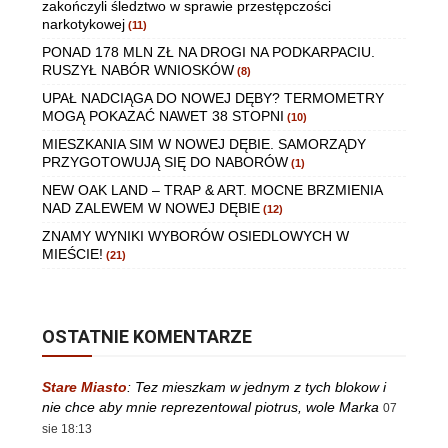
zakończyli śledztwo w sprawie przestępczości
narkotykowej
(11)
PONAD 178 MLN ZŁ NA DROGI NA PODKARPACIU.
RUSZYŁ NABÓR WNIOSKÓW
(8)
UPAŁ NADCIĄGA DO NOWEJ DĘBY? TERMOMETRY
MOGĄ POKAZAĆ NAWET 38 STOPNI
(10)
MIESZKANIA SIM W NOWEJ DĘBIE. SAMORZĄDY
PRZYGOTOWUJĄ SIĘ DO NABORÓW
(1)
NEW OAK LAND – TRAP & ART. MOCNE BRZMIENIA
NAD ZALEWEM W NOWEJ DĘBIE
(12)
ZNAMY WYNIKI WYBORÓW OSIEDLOWYCH W
MIEŚCIE!
(21)
OSTATNIE KOMENTARZE
Stare Miasto
:
Tez mieszkam w jednym z tych blokow i
nie chce aby mnie reprezentowal piotrus, wole Marka
07
sie 18:13