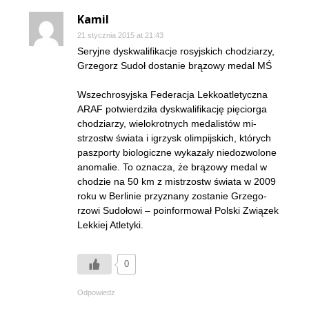
Kamil
21 stycznia 2015 at 21:43
Seryjne dyskwalifikacje rosyjskich chodziarzy,
Grzegorz Sudoł dostanie brązowy medal MŚ
Wszech­ro­syj­ska Fe­de­ra­cja Lek­ko­atle­tycz­na
ARAF po­twier­dzi­ła dys­kwa­li­fi­ka­cję pię­cior­ga
cho­dzia­rzy, wie­lo­krot­nych me­da­li­stów mi­
strzostw świa­ta i igrzysk olim­pij­skich, któ­rych
pasz­por­ty bio­lo­gicz­ne wy­ka­za­ły nie­do­zwo­lo­ne
ano­ma­lie. To ozna­cza, że brą­zo­wy medal w
cho­dzie na 50 km z mi­strzostw świa­ta w 2009
roku w Ber­li­nie przy­zna­ny zo­sta­nie Grze­go­
rzo­wi Su­do­ło­wi – po­in­for­mo­wał Pol­ski Zwią­zek
Lek­kiej Atle­ty­ki.
0
Odpowiedz