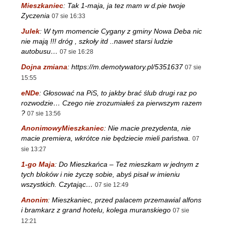
Mieszkaniec
:
Tak 1-maja, ja tez mam w d.pie twoje
Zyczenia
07 sie 16:33
Julek
:
W tym momencie Cygany z gminy Nowa Deba nic
nie mają !!! dróg , szkoły itd ..nawet starsi ludzie
autobusu…
07 sie 16:28
Dojna zmiana
:
https://m.demotywatory.pl/5351637
07 sie
15:55
eNDe
:
Głosować na PiS, to jakby brać ślub drugi raz po
rozwodzie… Czego nie zrozumiałeś za pierwszym razem
?
07 sie 13:56
AnonimowyMieszkaniec
:
Nie macie prezydenta, nie
macie premiera, wkrótce nie będziecie mieli państwa.
07
sie 13:27
1-go Maja
:
Do Mieszkańca – Też mieszkam w jednym z
tych bloków i nie życzę sobie, abyś pisał w imieniu
wszystkich. Czytając…
07 sie 12:49
Anonim
:
Mieszkaniec, przed palacem przemawial alfons
i bramkarz z grand hotelu, kolega muranskiego
07 sie
12:21