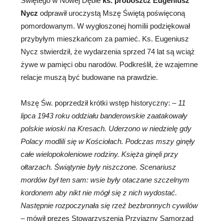
Świętego w Nowej Dębie
ks. proboszcz Eugeniusz
Nycz
odprawił uroczystą Mszę Świętą poświęconą
pomordowanym. W wygłoszonej homilii podziękował
przybyłym mieszkańcom za pamieć. Ks. Eugeniusz
Nycz stwierdził, że wydarzenia sprzed 74 lat są wciąż
żywe w pamięci obu narodów. Podkreślił, że wzajemne
relacje muszą być budowane na prawdzie.
Mszę Św. poprzedził krótki wstęp historyczny: –
11
lipca 1943 roku oddziału banderowskie zaatakowały
polskie wioski na Kresach. Uderzono w niedzielę gdy
Polacy modlili się w Kościołach. Podczas mszy ginęły
całe wielopokoleniowe rodziny. Księża ginęli przy
ołtarzach. Świątynie były niszczone. Scenariusz
mordów był ten sam: wsie były otaczane szczelnym
kordonem aby nikt nie mógł się z nich wydostać.
Następnie rozpoczynała się rzeź bezbronnych cywilów
– mówił prezes Stowarzyszenia Przyjazny Samorząd