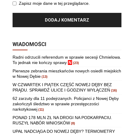
Zapisz moje dane w tej przeglądarce.
WIADOMOŚCI
Radni odrzucili referendum w sprawie secesji Chmielowa.
To jednak nie kończy sprawy
N
(23)
Pierwsze zebrania mieszkańców nowych osiedli miejskich
w Nowej Dębie
(13)
W CZWARTEK I PIĄTEK CZĘŚĆ NOWEJ DĘBY BEZ
PRĄDU. SPRAWDŹ ULICE I GODZINY WYŁĄCZEŃ
(16)
62 zarzuty dla 11 podejrzanych. Policjanci z Nowej Dęby
zakończyli śledztwo w sprawie przestępczości
narkotykowej
(11)
PONAD 178 MLN ZŁ NA DROGI NA PODKARPACIU.
RUSZYŁ NABÓR WNIOSKÓW
(8)
UPAŁ NADCIĄGA DO NOWEJ DĘBY? TERMOMETRY