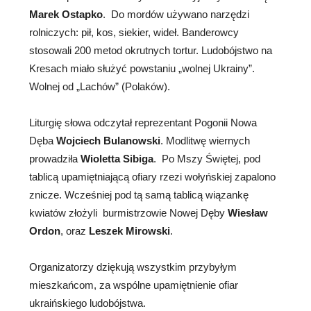
Marek Ostapko
. Do mordów używano narzędzi
rolniczych: pił, kos, siekier, wideł. Banderowcy
stosowali 200 metod okrutnych tortur. Ludobójstwo na
Kresach miało służyć powstaniu „wolnej Ukrainy”.
Wolnej od „Lachów” (Polaków).
Liturgię słowa odczytał reprezentant Pogonii Nowa
Dęba
Wojciech Bulanowski
. Modlitwę wiernych
prowadziła
Wioletta Sibiga
. Po Mszy Świętej, pod
tablicą upamiętniającą ofiary rzezi wołyńskiej zapalono
znicze. Wcześniej pod tą samą tablicą wiązankę
kwiatów złożyli burmistrzowie Nowej Dęby
Wiesław
Ordon
, oraz
Leszek Mirowski
.
Organizatorzy dziękują wszystkim przybyłym
mieszkańcom, za wspólne upamiętnienie ofiar
ukraińskiego ludobójstwa.