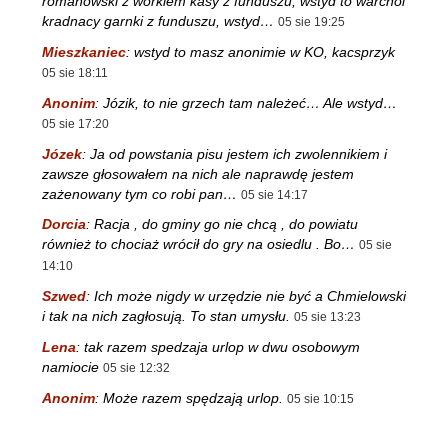
romanowski z workiem kasy z funduszu, wstyd to warchol
kradnacy garnki z funduszu, wstyd…
05 sie 19:25
Mieszkaniec
:
wstyd to masz anonimie w KO, kacsprzyk
05 sie 18:11
Anonim
:
Józik, to nie grzech tam należeć… Ale wstyd…
05 sie 17:20
Józek
:
Ja od powstania pisu jestem ich zwolennikiem i
zawsze głosowałem na nich ale naprawdę jestem
zażenowany tym co robi pan…
05 sie 14:17
Dorcia
:
Racja , do gminy go nie chcą , do powiatu
również to chociaż wrócił do gry na osiedlu . Bo…
05 sie
14:10
Szwed
:
Ich może nigdy w urzędzie nie być a Chmielowski
i tak na nich zagłosują. To stan umysłu.
05 sie 13:23
Lena
:
tak razem spedzaja urlop w dwu osobowym
namiocie
05 sie 12:32
Anonim
:
Może razem spędzają urlop.
05 sie 10:15