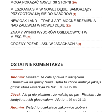
MOGĄ POKAZAĆ NAWET 38 STOPNI
(10)
MIESZKANIA SIM W NOWEJ DĘBIE. SAMORZĄDY
PRZYGOTOWUJĄ SIĘ DO NABORÓW
(1)
NEW OAK LAND – TRAP & ART. MOCNE BRZMIENIA
NAD ZALEWEM W NOWEJ DĘBIE
(12)
ZNAMY WYNIKI WYBORÓW OSIEDLOWYCH W
MIEŚCIE!
(21)
GROŹNY POŻAR LASU W JADACHACH !
(0)
OSTATNIE KOMENTARZE
Anonim
:
Uważam że cała sprawa z odcięciem
Chmielowa od gminy Nowa Dęba to chore ambicje jakiejś
grupki która uwierzyła że tak…
05 sie 22:06
Józek
:
Ale ja nie pisałem , że należę do pis . Pisałem , że
kiedyś na nich głosowałem . Ale to…
05 sie 21:13
Anonim
:
Wstyd to uciekajace zakonnice ziobro i