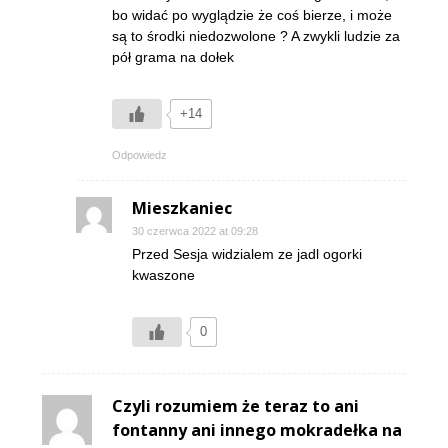
bo widać po wyglądzie że coś bierze, i może
są to środki niedozwolone ? A zwykli ludzie za
pół grama na dołek
+14
Odpowiedz
Mieszkaniec
30 czerwca 2022 at 09:28
Przed Sesja widzialem ze jadl ogorki
kwaszone
0
Czyli rozumiem że teraz to ani
fontanny ani innego mokradełka na