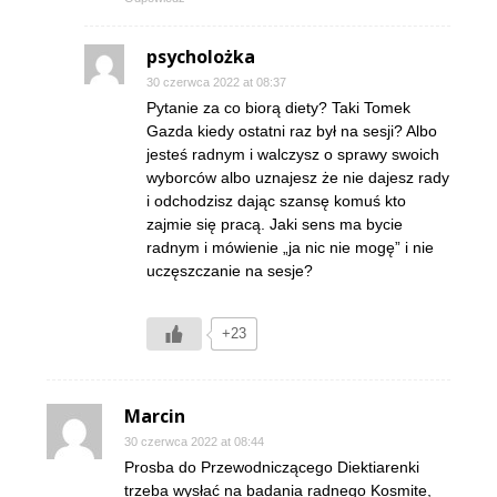
psycholożka
30 czerwca 2022 at 08:37
Pytanie za co biorą diety? Taki Tomek
Gazda kiedy ostatni raz był na sesji? Albo
jesteś radnym i walczysz o sprawy swoich
wyborców albo uznajesz że nie dajesz rady
i odchodzisz dając szansę komuś kto
zajmie się pracą. Jaki sens ma bycie
radnym i mówienie „ja nic nie mogę” i nie
uczęszczanie na sesje?
+23
Marcin
30 czerwca 2022 at 08:44
Prosba do Przewodniczącego Diektiarenki
trzeba wysłać na badania radnego Kosmite,