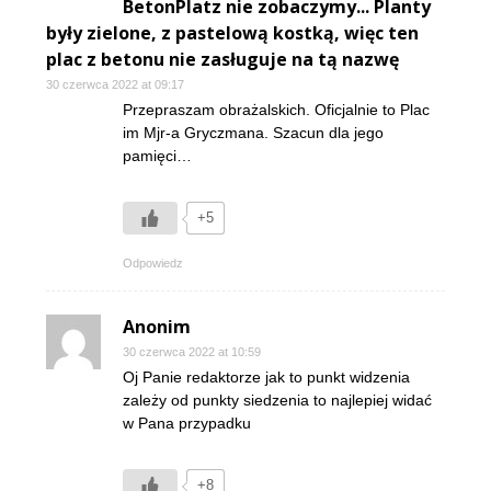
BetonPlatz nie zobaczymy... Planty
były zielone, z pastelową kostką, więc ten
plac z betonu nie zasługuje na tą nazwę
30 czerwca 2022 at 09:17
Przepraszam obrażalskich. Oficjalnie to Plac
im Mjr-a Gryczmana. Szacun dla jego
pamięci…
+5
Odpowiedz
Anonim
30 czerwca 2022 at 10:59
Oj Panie redaktorze jak to punkt widzenia
zależy od punkty siedzenia to najlepiej widać
w Pana przypadku
+8