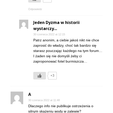
Odpowiedz
Jeden Dyzma w historii
wystarczy...
30 czerwca 2022 at 12:15
Patrz anonim, a ciebie jakoś nikt nie chce
zaprosić do władzy, choć tak bardzo się
starasz pouczając każdego na tym forum…
I żaden się nie domyśli żeby ci
zaproponować fotel burmiszcza…
+3
A
30 czerwca 2022 at 11:48
Dlaczego info nie publikuje ostrzeżenia o
silnym skażeniu wody w zalewie?