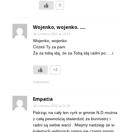
0
Wojenko, wojenko. .....
30 czerwca 2022 at 14:14
Wojenko, wojenko
Cóżeś Ty za pani
Że za tobą idą, że za Tobą idą radni po…..i
+2
Odpowiedz
Empatia
30 czerwca 2022 at 21:29
Patrząc na cały ten cyrk w gminie N.D można
z całą pewnością stwierdzić że burmistrz i
radni są siebie warci . Miejmy nadzieję że w
kolejnych wyborach zajmą się czymś innym