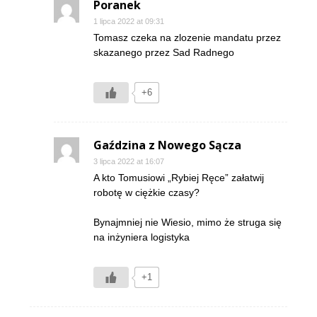
Poranek
1 lipca 2022 at 09:31
Tomasz czeka na zlozenie mandatu przez
skazanego przez Sad Radnego
+6
Gaździna z Nowego Sącza
3 lipca 2022 at 16:07
A kto Tomusiowi „Rybiej Ręce” załatwij
robotę w ciężkie czasy?
Bynajmniej nie Wiesio, mimo że struga się
na inżyniera logistyka
+1