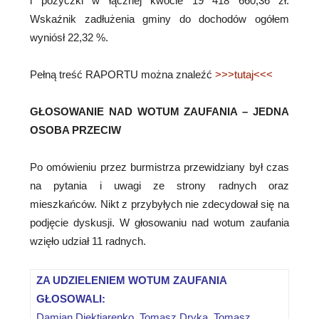
i pożyczki w łącznej kwocie 19 418 660,36 zł.
Wskaźnik zadłużenia gminy do dochodów ogółem
wyniósł 22,32 %.
Pełną treść RAPORTU można znaleźć
>>>tutaj<<<
GŁOSOWANIE NAD WOTUM ZAUFANIA – JEDNA
OSOBA PRZECIW
Po omówieniu przez burmistrza przewidziany był czas
na pytania i uwagi ze strony radnych oraz
mieszkańców. Nikt z przybyłych nie zdecydował się na
podjęcie dyskusji. W głosowaniu nad wotum zaufania
wzięło udział 11 radnych.
ZA UDZIELENIEM WOTUM ZAUFANIA
GŁOSOWALI:
Damian Diektiarenko, Tomasz Dryka, Tomasz