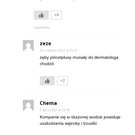
+4
Odpowiedz
zeze
30 czerwca 2022 at 21:37
żęby pińcetplusy musiały do dermatologa
chodzić
+2
Chema
1 lipca 2022 at 13:45
Kompanie się w skażonej wodzie powiduje
uszkodzenia wątroby i trzustki