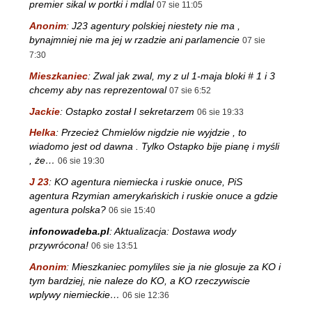
premier sikal w portki i mdlal
07 sie 11:05
Anonim
:
J23 agentury polskiej niestety nie ma ,
bynajmniej nie ma jej w rzadzie ani parlamencie
07 sie
7:30
Mieszkaniec
:
Zwal jak zwal, my z ul 1-maja bloki # 1 i 3
chcemy aby nas reprezentowal
07 sie 6:52
Jackie
:
Ostapko został I sekretarzem
06 sie 19:33
Helka
:
Przecież Chmielów nigdzie nie wyjdzie , to
wiadomo jest od dawna . Tylko Ostapko bije pianę i myśli
, że…
06 sie 19:30
J 23
:
KO agentura niemiecka i ruskie onuce, PiS
agentura Rzymian amerykańskich i ruskie onuce a gdzie
agentura polska?
06 sie 15:40
infonowadeba.pl
:
Aktualizacja: Dostawa wody
przywrócona!
06 sie 13:51
Anonim
:
Mieszkaniec pomyliles sie ja nie glosuje za KO i
tym bardziej, nie naleze do KO, a KO rzeczywiscie
wplywy niemieckie…
06 sie 12:36