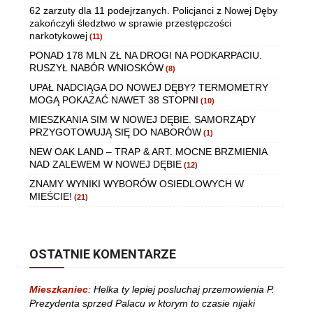
62 zarzuty dla 11 podejrzanych. Policjanci z Nowej Dęby
zakończyli śledztwo w sprawie przestępczości
narkotykowej
(11)
PONAD 178 MLN ZŁ NA DROGI NA PODKARPACIU.
RUSZYŁ NABÓR WNIOSKÓW
(8)
UPAŁ NADCIĄGA DO NOWEJ DĘBY? TERMOMETRY
MOGĄ POKAZAĆ NAWET 38 STOPNI
(10)
MIESZKANIA SIM W NOWEJ DĘBIE. SAMORZĄDY
PRZYGOTOWUJĄ SIĘ DO NABORÓW
(1)
NEW OAK LAND – TRAP & ART. MOCNE BRZMIENIA
NAD ZALEWEM W NOWEJ DĘBIE
(12)
ZNAMY WYNIKI WYBORÓW OSIEDLOWYCH W
MIEŚCIE!
(21)
OSTATNIE KOMENTARZE
Mieszkaniec
:
Helka ty lepiej posluchaj przemowienia P.
Prezydenta sprzed Palacu w ktorym to czasie nijaki