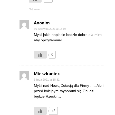
Odpowiedz
Anonim
30 czerwca 2021 at 18:08
Mysli jakie napiecie bedzie dobre dla miro
aby oprzytamnial
0
Mieszkaniec
3 lipca 2021 at 18:31
Myśli nad Nową Dotacją dla Firmy ….. Ale i
przed kolejnymi wyborami się Obudzi
będzie Rześki …
+2