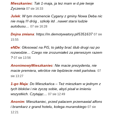
Mieszkaniec
:
Tak 1-maja, ja tez mam w d.pie twoje
Zyczenia
07 sie 16:33
Julek
:
W tym momencie Cygany z gminy Nowa Deba nic
nie mają !!! dróg , szkoły itd ..nawet starsi ludzie
autobusu…
07 sie 16:28
Dojna zmiana
:
https://m.demotywatory.pl/5351637
07 sie
15:55
eNDe
:
Głosować na PiS, to jakby brać ślub drugi raz po
rozwodzie… Czego nie zrozumiałeś za pierwszym razem
?
07 sie 13:56
AnonimowyMieszkaniec
:
Nie macie prezydenta, nie
macie premiera, wkrótce nie będziecie mieli państwa.
07
sie 13:27
1-go Maja
:
Do Mieszkańca – Też mieszkam w jednym z
tych bloków i nie życzę sobie, abyś pisał w imieniu
wszystkich. Czytając…
07 sie 12:49
Anonim
:
Mieszkaniec, przed palacem przemawial alfons
i bramkarz z grand hotelu, kolega muranskiego
07 sie
12:21