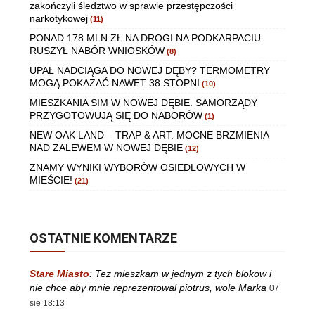
zakończyli śledztwo w sprawie przestępczości
narkotykowej
(11)
PONAD 178 MLN ZŁ NA DROGI NA PODKARPACIU.
RUSZYŁ NABÓR WNIOSKÓW
(8)
UPAŁ NADCIĄGA DO NOWEJ DĘBY? TERMOMETRY
MOGĄ POKAZAĆ NAWET 38 STOPNI
(10)
MIESZKANIA SIM W NOWEJ DĘBIE. SAMORZĄDY
PRZYGOTOWUJĄ SIĘ DO NABORÓW
(1)
NEW OAK LAND – TRAP & ART. MOCNE BRZMIENIA
NAD ZALEWEM W NOWEJ DĘBIE
(12)
ZNAMY WYNIKI WYBORÓW OSIEDLOWYCH W
MIEŚCIE!
(21)
OSTATNIE KOMENTARZE
Stare Miasto
:
Tez mieszkam w jednym z tych blokow i
nie chce aby mnie reprezentowal piotrus, wole Marka
07
sie 18:13