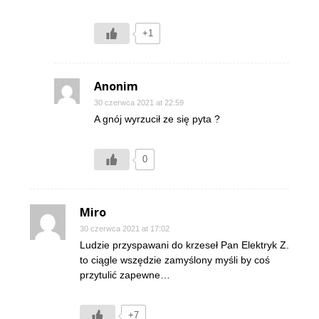
+1
Anonim
30 czerwca 2021 at 22:59
A gnój wyrzucił ze się pyta ?
0
Miro
30 czerwca 2021 at 17:02
Ludzie przyspawani do krzeseł Pan Elektryk Z.
to ciągle wszędzie zamyślony myśli by coś
przytulić zapewne…
+7